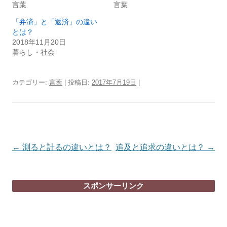
言葉
言葉
「弁済」と「返済」の違い
とは？
2018年11月20日
暮らし・社会
カテゴリー:
言葉
| 投稿日:
2017年7月19日
|
投
←
測ると計るの違いとは？
追及と追求の違いとは？
→
稿
ナ
スポンサーリンク
ビ
ゲ