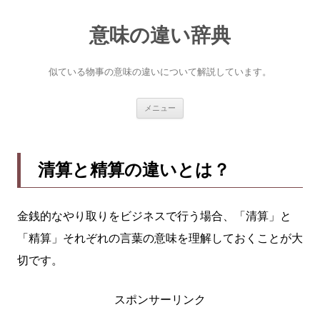
意味の違い辞典
似ている物事の意味の違いについて解説しています。
コ
メニュー
ン
テ
ン
ツ
へ
清算と精算の違いとは？
ス
キ
ッ
プ
金銭的なやり取りをビジネスで行う場合、「清算」と
「精算」それぞれの言葉の意味を理解しておくことが大
切です。
スポンサーリンク