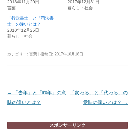
2018年11月20日
2017年12月31日
言葉
暮らし・社会
「行政書士」と「司法書
士」の違いとは？
2018年12月25日
暮らし・社会
カテゴリー:
言葉
| 投稿日:
2017年10月18日
|
投
←
「去年」と「昨年」の意
「変わる」と「代わる」の
稿
味の違いとは？
意味の違いとは？
→
ナ
ビ
スポンサーリンク
ゲ