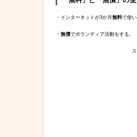
・インターネットが3か月
無料
で使い
・
無償
でボランティア活動をする。
ス