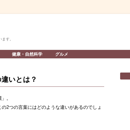
います。
コ
健康・自然科学
グルメ
ン
テ
ン
ツ
へ
の違いとは？
ス
キ
ッ
プ
償」。
この2つの言葉にはどのような違いがあるのでしょ