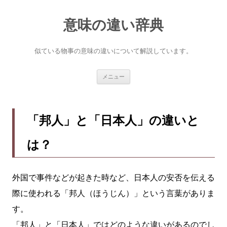
意味の違い辞典
似ている物事の意味の違いについて解説しています。
コ
メニュー
ン
テ
ン
ツ
へ
「邦人」と「日本人」の違いと
ス
キ
ッ
は？
プ
外国で事件などが起きた時など、日本人の安否を伝える
際に使われる「邦人（ほうじん）」という言葉がありま
す。
「邦人」と「日本人」ではどのような違いがあるのでし