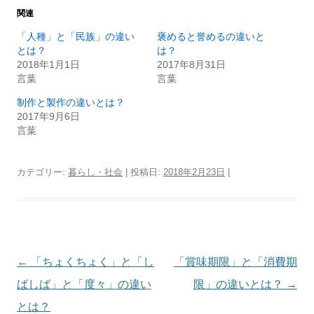
関連
「人種」と「民族」の違い
褒めると誉めるの違いと
とは？
は？
2018年1月1日
2017年8月31日
言葉
言葉
制作と製作の違いとは？
2017年9月6日
言葉
カテゴリー:
暮らし・社会
| 投稿日:
2018年2月23日
|
投
←
「ちょくちょく」と「し
「賞味期限」と「消費期
稿
ばしば」と「度々」の違い
限」の違いとは？
→
ナ
とは？