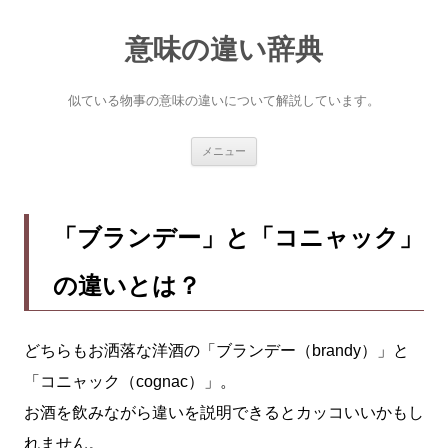
意味の違い辞典
似ている物事の意味の違いについて解説しています。
コ
メニュー
ン
テ
ン
ツ
へ
「ブランデー」と「コニャック」
ス
キ
ッ
の違いとは？
プ
どちらもお洒落な洋酒の「ブランデー（brandy）」と
「コニャック（cognac）」。
お酒を飲みながら違いを説明できるとカッコいいかもし
れません。