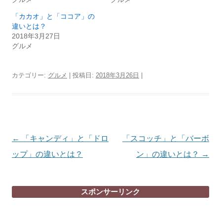
「カカオ」と「ココア」の
違いとは？
2018年3月27日
グルメ
カテゴリー:
グルメ
| 投稿日:
2018年3月26日
|
投
←
「キャンディ」と「ドロ
「スコッチ」と「バーボ
稿
ップ」の違いとは？
ン」の違いとは？
→
ナ
ビ
スポンサーリンク
ゲ
ー