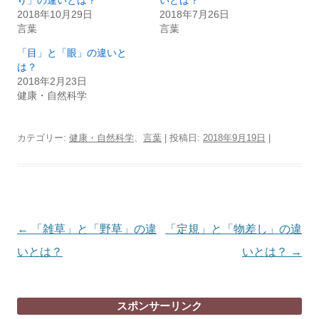
り」の違いとは？
いとは？
2018年10月29日
2018年7月26日
言葉
言葉
「目」と「眼」の違いと
は？
2018年2月23日
健康・自然科学
カテゴリー:
健康・自然科学
、
言葉
| 投稿日:
2018年9月19日
|
投
←
「雑草」と「野草」の違
「定規」と「物差し」の違
稿
いとは？
いとは？
→
ナ
ビ
スポンサーリンク