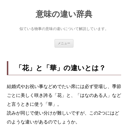
意味の違い辞典
似ている物事の意味の違いについて解説しています。
コ
メニュー
ン
テ
ン
ツ
へ
「花」と「華」の違いとは？
ス
キ
ッ
プ
結婚式やお祝い事などめでたい席には必ず登場し、季節
ごとに美しく咲き誇る「花」と、「はなのある人」など
と言うときに使う「華」。
読みが同じで使い分けが難しいですが、この2つにはど
のような違いがあるのでしょうか。