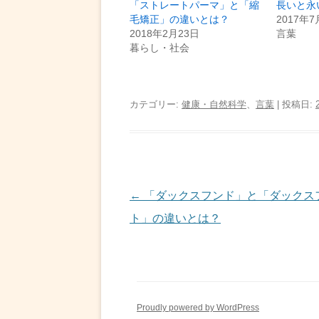
「ストレートパーマ」と「縮
長いと永
毛矯正」の違いとは？
2017年7
2018年2月23日
言葉
暮らし・社会
カテゴリー:
健康・自然科学
、
言葉
| 投稿日:
投
←
「ダックスフンド」と「ダックス
稿
ト」の違いとは？
ナ
ビ
ゲ
Proudly powered by WordPress
ー