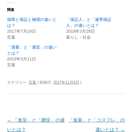
関連
保障と保証と補償の違いと
「保証人」と「連帯保証
は？
人」の違いとは？
2017年7月19日
2018年3月28日
言葉
暮らし・社会
「適量」と「適宜」の違い
とは？
2019年3月11日
言葉
カテゴリー:
言葉
| 投稿日:
2017年11月6日
|
投
←
「進呈」と「贈呈」の違
「仮装」と「コスプレ」の
稿
いとは？
違いとは？
→