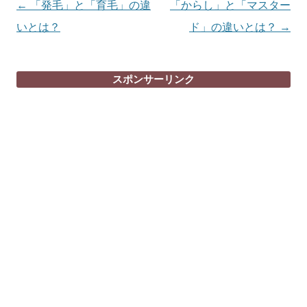
投
←
「発毛」と「育毛」の違
「からし」と「マスター
稿
いとは？
ド」の違いとは？
→
ナ
ビ
スポンサーリンク
ゲ
ー
シ
ョ
ン