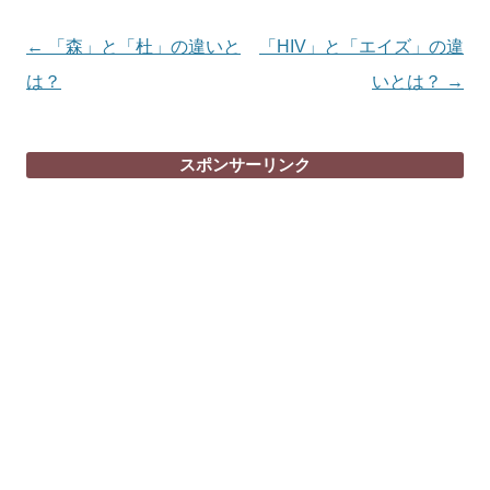
投
←
「森」と「杜」の違いと
「HIV」と「エイズ」の違
稿
は？
いとは？
→
ナ
ビ
スポンサーリンク
ゲ
ー
シ
ョ
ン