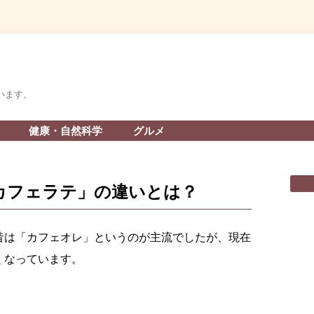
います。
コ
健康・自然科学
グルメ
ン
テ
ン
ツ
へ
カフェラテ」の違いとは？
ス
キ
ッ
プ
昔は「カフェオレ」というのが主流でしたが、現在
くなっています。
。