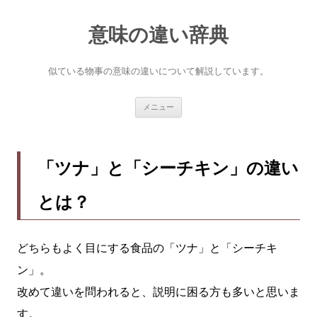
意味の違い辞典
似ている物事の意味の違いについて解説しています。
コ
メニュー
ン
テ
ン
ツ
へ
「ツナ」と「シーチキン」の違い
ス
キ
ッ
とは？
プ
どちらもよく目にする食品の「ツナ」と「シーチキ
ン」。
改めて違いを問われると、説明に困る方も多いと思いま
す。