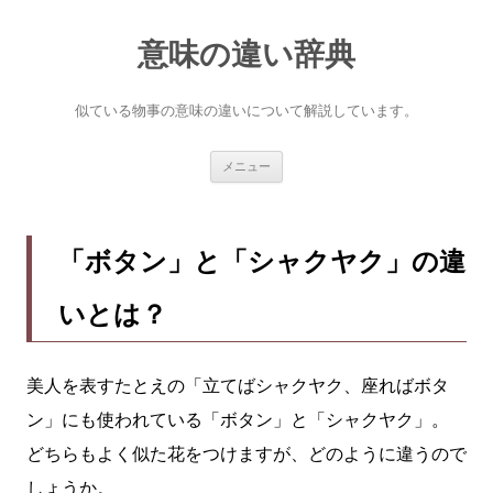
意味の違い辞典
似ている物事の意味の違いについて解説しています。
コ
メニュー
ン
テ
ン
ツ
へ
「ボタン」と「シャクヤク」の違
ス
キ
ッ
いとは？
プ
美人を表すたとえの「立てばシャクヤク、座ればボタ
ン」にも使われている「ボタン」と「シャクヤク」。
どちらもよく似た花をつけますが、どのように違うので
しょうか。