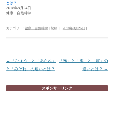
とは？
2018年8月24日
健康・自然科学
カテゴリー:
健康・自然科学
| 投稿日:
2018年3月26日
|
投
←
「ひょう」と「あられ」
「霧」と「靄」と「霞」の
稿
と「みぞれ」の違いとは？
違いとは？
→
ナ
ビ
スポンサーリンク
ゲ
ー
シ