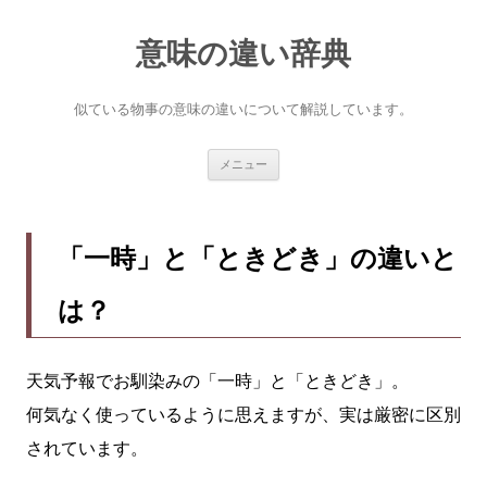
意味の違い辞典
似ている物事の意味の違いについて解説しています。
コ
メニュー
ン
テ
ン
ツ
へ
「一時」と「ときどき」の違いと
ス
キ
ッ
は？
プ
天気予報でお馴染みの「一時」と「ときどき」。
何気なく使っているように思えますが、実は厳密に区別
されています。