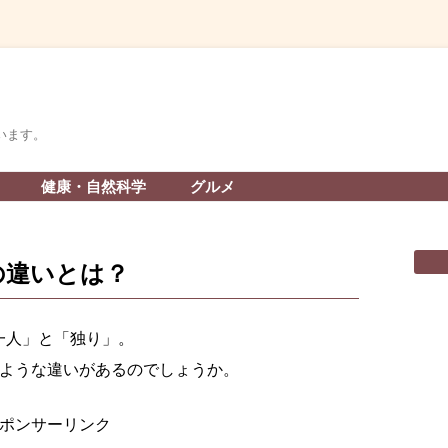
います。
コ
健康・自然科学
グルメ
ン
テ
ン
ツ
へ
の違いとは？
ス
キ
ッ
プ
一人」と「独り」。
のような違いがあるのでしょうか。
ポンサーリンク