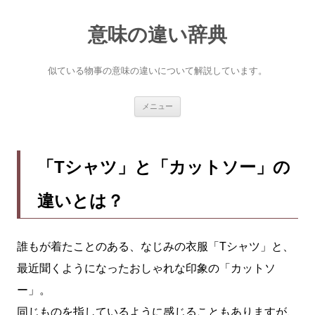
意味の違い辞典
似ている物事の意味の違いについて解説しています。
コ
メニュー
ン
テ
ン
ツ
へ
「Tシャツ」と「カットソー」の
ス
キ
ッ
違いとは？
プ
誰もが着たことのある、なじみの衣服「Tシャツ」と、
最近聞くようになったおしゃれな印象の「カットソ
ー」。
同じものを指しているように感じることもありますが、