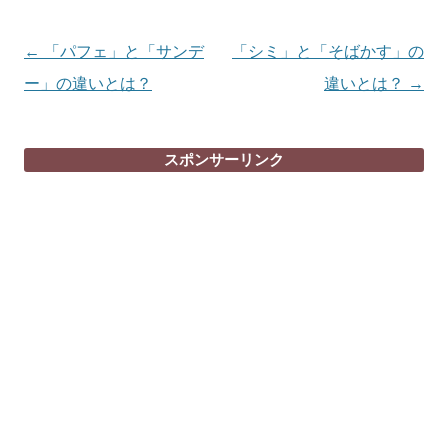
投
←
「パフェ」と「サンデ
「シミ」と「そばかす」の
稿
ー」の違いとは？
違いとは？
→
ナ
ビ
スポンサーリンク
ゲ
ー
シ
ョ
ン