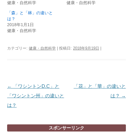
健康・自然科学
健康・自然科学
「森」と「林」の違いと
は？
2018年1月1日
健康・自然科学
カテゴリー:
健康・自然科学
| 投稿日:
2018年9月19日
|
投
←
「ワシントンD.C」と
「花」と「華」の違いと
稿
「ワシントン州」の違いと
は？
→
ナ
は？
ビ
ゲ
スポンサーリンク