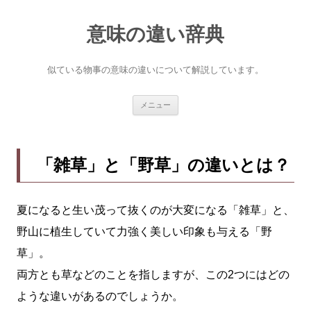
意味の違い辞典
似ている物事の意味の違いについて解説しています。
コ
メニュー
ン
テ
ン
ツ
へ
「雑草」と「野草」の違いとは？
ス
キ
ッ
プ
夏になると生い茂って抜くのが大変になる「雑草」と、
野山に植生していて力強く美しい印象も与える「野
草」。
両方とも草などのことを指しますが、この2つにはどの
ような違いがあるのでしょうか。