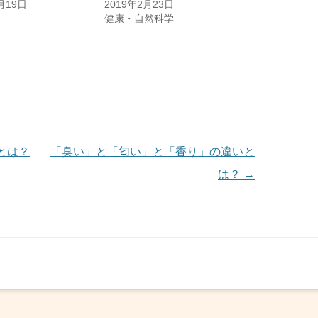
月19日
2019年2月23日
健康・自然科学
とは？
「臭い」と「匂い」と「香り」の違いと
は？
→