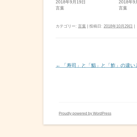
2018年9月19日
2018年9
言葉
言葉
カテゴリー:
言葉
| 投稿日:
2018年10月29日
|
投
←
「寿司」と「鮨」と「鮓」の違い
稿
ナ
ビ
ゲ
Proudly powered by WordPress
ー
シ
ョ