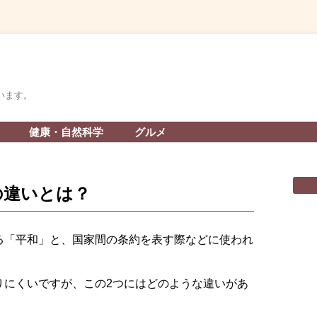
います。
コ
健康・自然科学
グルメ
ン
テ
ン
ツ
へ
の違いとは？
ス
キ
ッ
プ
る「平和」と、国家間の条約を表す際などに使われ
りにくいですが、この2つにはどのような違いがあ