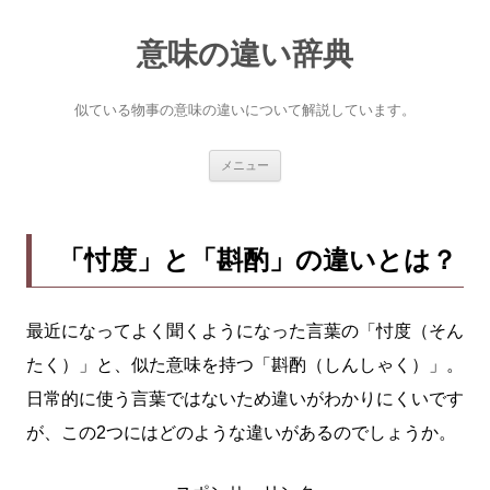
意味の違い辞典
似ている物事の意味の違いについて解説しています。
コ
メニュー
ン
テ
ン
ツ
へ
「忖度」と「斟酌」の違いとは？
ス
キ
ッ
プ
最近になってよく聞くようになった言葉の「忖度（そん
たく）」と、似た意味を持つ「斟酌（しんしゃく）」。
日常的に使う言葉ではないため違いがわかりにくいです
が、この2つにはどのような違いがあるのでしょうか。