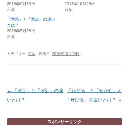
2018年9月19日
2018年10月29日
言葉
言葉
「意思」と「意志」の違い
とは？
2018年5月28日
言葉
カテゴリー:
言葉
| 投稿日:
2018年10月29日
|
投
←
「改定」と「改訂」の違
「ねだる」と「せがむ」と
稿
いとは？
「せびる」の違いとは？
→
ナ
ビ
スポンサーリンク
ゲ