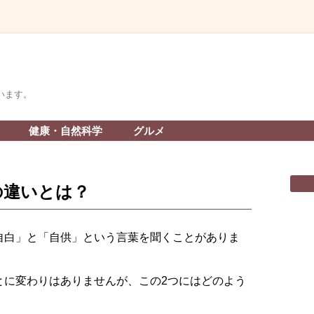
います。
コ
健康・自然科学
グルメ
ン
テ
ン
ツ
へ
の違いとは？
ス
キ
ッ
プ
自白」と「自供」という言葉を聞くことがありま
とに変わりはありませんが、この2つにはどのよう