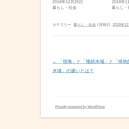
2018年12月25日
2018年1
暮らし・社会
暮らし・
カテゴリー:
暮らし・社会
| 投稿日:
2018年1
投
←
「領海」と「接続水域」と「排他
稿
水域」の違いとは？
ナ
ビ
ゲ
Proudly powered by WordPress
ー
シ
ョ