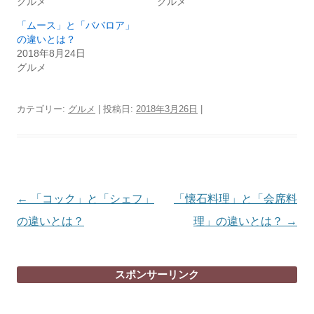
グルメ
グルメ
「ムース」と「ババロア」
の違いとは？
2018年8月24日
グルメ
カテゴリー:
グルメ
| 投稿日:
2018年3月26日
|
投
←
「コック」と「シェフ」
「懐石料理」と「会席料
稿
の違いとは？
理」の違いとは？
→
ナ
ビ
スポンサーリンク
ゲ
ー