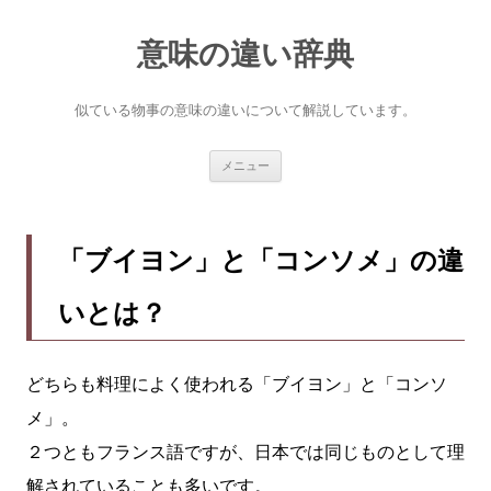
意味の違い辞典
似ている物事の意味の違いについて解説しています。
コ
メニュー
ン
テ
ン
ツ
へ
「ブイヨン」と「コンソメ」の違
ス
キ
ッ
いとは？
プ
どちらも料理によく使われる「ブイヨン」と「コンソ
メ」。
２つともフランス語ですが、日本では同じものとして理
解されていることも多いです。