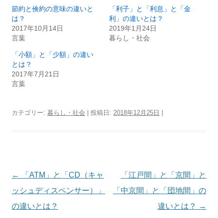
節約と倹約の意味の違いと
「利子」と「利息」と「金
は？
利」の違いとは？
2017年10月14日
2019年1月24日
言葉
暮らし・社会
「小額」と「少額」の違い
とは？
2017年7月21日
言葉
カテゴリー:
暮らし・社会
| 投稿日:
2018年12月25日
|
投
←
「ATM」と「CD（キャ
「江戸間」と「京間」と
稿
ッシュディスペンサー）」
「中京間」と「団地間」の
ナ
の違いとは？
違いとは？
→