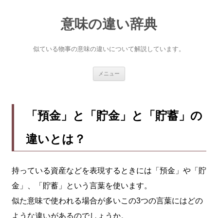
意味の違い辞典
似ている物事の意味の違いについて解説しています。
コ
メニュー
ン
テ
ン
ツ
へ
「預金」と「貯金」と「貯蓄」の
ス
キ
ッ
違いとは？
プ
持っている資産などを表現するときには「預金」や「貯
金」、「貯蓄」という言葉を使います。
似た意味で使われる場合が多いこの3つの言葉にはどの
ような違いがあるのでしょうか。