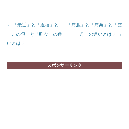
投
←
「最近」と「近頃」と
「海胆」と「海栗」と「雲
稿
「この頃」と「昨今」の違
丹」の違いとは？
→
ナ
いとは？
ビ
ゲ
スポンサーリンク
ー
シ
ョ
ン