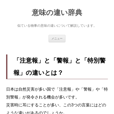
意味の違い辞典
似ている物事の意味の違いについて解説しています。
コ
メニュー
ン
テ
ン
ツ
へ
「注意報」と「警報」と「特別警
ス
キ
ッ
報」の違いとは？
プ
日本は自然災害が多い国で「注意報」や「警報」や「特
別警報」が発令される機会が多いです。
災害時に耳にすることが多い、この3つの言葉にはどの
ような違いがあるのでしょうか。