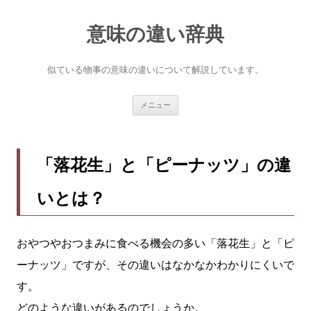
意味の違い辞典
似ている物事の意味の違いについて解説しています。
コ
メニュー
ン
テ
ン
ツ
へ
「落花生」と「ピーナッツ」の違
ス
キ
ッ
いとは？
プ
おやつやおつまみに食べる機会の多い「落花生」と「ピ
ーナッツ」ですが、その違いはなかなかわかりにくいで
す。
どのような違いがあるのでしょうか。