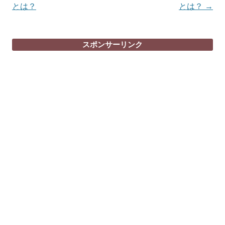
稿
とは？
とは？
→
ナ
ビ
スポンサーリンク
ゲ
ー
シ
ョ
ン